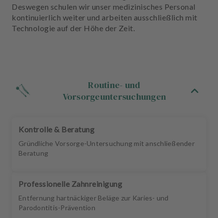
u
Deswegen schulen wir unser medizinisches Personal
s
kontinuierlich weiter und arbeiten ausschließlich mit
s
Technologie auf der Höhe der Zeit.
t
a
t
t
u
Routine- und
n
Vorsorgeuntersuchungen
g
Kontrolle & Beratung
Gründliche Vorsorge-Untersuchung mit anschließender
Beratung
Professionelle Zahnreinigung
Entfernung hartnäckiger Beläge zur Karies- und
Parodontitis-Prävention