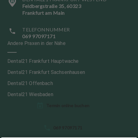
Feldbergstraße 35, 60323
Frankfurt am Main
TELEFONNUMMER
069 97097171
Andere Praxen in der Nähe
Dental21 Frankfurt Hauptwache
Dental21 Frankfurt Sachsenhausen
Dental21 Offenbach
Dental21 Wiesbaden
Termin online buchen
S
069 97097171
p