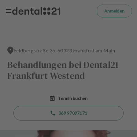
Zum Hauptinhalt springen
m
el
Anmelden
d
e
n
S
t
Feldbergstraße 35, 60323 Frankfurt am Main
a
r
Behandlungen bei Dental21
t
s
Frankfurt Westend
e
i
t
e
Termin buchen
B
069 97097171
e
h
a