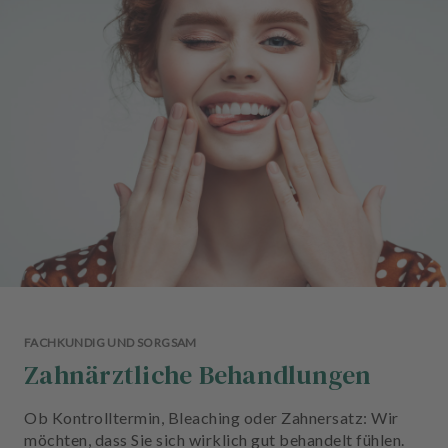
n
d
l
u
n
g
e
n
T
e
a
m
J
o
FACHKUNDIG UND SORGSAM
b
Zahnärztliche Behandlungen
s
Ob Kontrolltermin, Bleaching oder Zahnersatz: Wir
A
möchten, dass Sie sich wirklich gut behandelt fühlen.