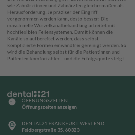
u
wie Zahnärztinnen und Zahnärzten gleichermaßen als
s
Herausforderung. Je präziser der Eingriff
s
vorgenommen werden kann, desto besser: Die
t
maschinelle Wurzelkanalbehandlung arbeitet mit
a
hochflexiblen Feilensystemen. Damit können die
t
Kanäle so aufbereitet werden, dass selbst
t
komplizierte Formen einwandfrei gereinigt werden. So
u
wird die Behandlung selbst für die Patientinnen und
n
Patienten komfortabler – und die Erfolgsquote steigt.
g
ÖFFNUNGSZEITEN
Öffnungszeiten anzeigen
DENTAL21 FRANKFURT WESTEND
Feldbergstraße 35, 60323