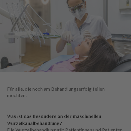
n
d
l
u
n
g
e
n
T
e
a
m
Für alle, die noch am Behandlungserfolg feilen
J
möchten.
o
b
s
Was ist das Besondere an der maschinellen
Wurzelkanalbehandlung?
A
Die Wurzelbehandlung gilt Patientinnen und Patienten