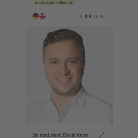
Kinderzahnheilkunde
Endodontologie
Parodontologie
4.9
(
1586
)
Ästhetische Zahnheilkunde
Hochwertiger Zahnersatz
CMD
Implantologie
Zahnerhaltung
Angstpatienten
Dr. med. dent. David Keim