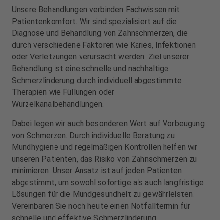
u
u
Unsere Behandlungen verbinden Fachwissen mit
s
s
Patientenkomfort. Wir sind spezialisiert auf die
s
s
Diagnose und Behandlung von Zahnschmerzen, die
t
t
durch verschiedene Faktoren wie Karies, Infektionen
a
a
oder Verletzungen verursacht werden. Ziel unserer
t
t
Behandlung ist eine schnelle und nachhaltige
t
t
u
u
Schmerzlinderung durch individuell abgestimmte
n
n
Therapien wie Füllungen oder
g
g
Wurzelkanalbehandlungen.
Dabei legen wir auch besonderen Wert auf Vorbeugung
von Schmerzen. Durch individuelle Beratung zu
Mundhygiene und regelmäßigen Kontrollen helfen wir
unseren Patienten, das Risiko von Zahnschmerzen zu
minimieren. Unser Ansatz ist auf jeden Patienten
abgestimmt, um sowohl sofortige als auch langfristige
Lösungen für die Mundgesundheit zu gewährleisten.
Vereinbaren Sie noch heute einen Notfalltermin für
schnelle und effektive Schmerzlinderung.