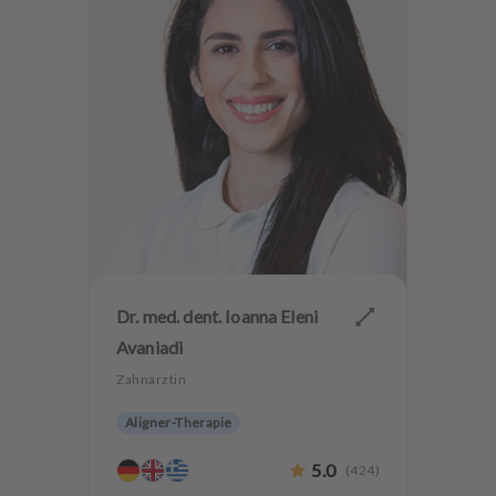
Dr. med. dent. Ioanna Eleni
Avaniadi
Zahnärztin
Aligner-Therapie
Kinderzahnheilkunde
5.0
(
424
)
Endodontologie
Parodontologie