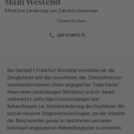
Main Westend
n
n
d
d
Effektive Linderung von Zahnbeschwerden
l
l
Termin buchen
u
u
n
n
069 97097171
g
g
e
e
n
n
T
T
e
e
Bei Dental21 Frankfurt Westend verstehen wir die
a
a
Dringlichkeit und das Unwohlsein, das Zahnschmerzen
m
m
verursachen können. Unser engagiertes Team bietet
Ihnen einen zuverlässigen Notdienst und ist darauf
J
J
vorbereitet, sofortige Untersuchungen und
o
o
Behandlungen zur Schmerzlinderung durchzuführen. Wir
b
b
nutzen neueste Diagnosetechnologien, um die Ursache
s
s
der Beschwerden genau zu bestimmen und einen
individuell angepassten Behandlungsplan zu erstellen.
A
A