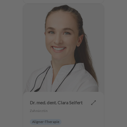
Ästhetische Zahnheilkunde
Hochwertiger Zahnersatz
CMD
Alterszahnheilkunde
Mikrobiol. Therapie
Zahnerhaltung
Angstpatienten
Dr. med. dent. Clara Seifert
Zahnärztin
Aligner-Therapie