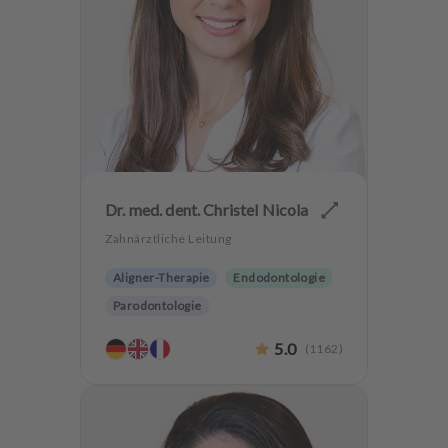
Dr. med. dent. Christel Nicola
Zahnärztliche Leitung
Aligner-Therapie
Endodontologie
Parodontologie
Ästhetische Zahnheilkunde
5.0
(
1162
)
Hochwertiger Zahnersatz
Implantologie
Zahnerhaltung
Angstpatienten