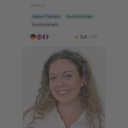
Zahnarzt
Aligner-Therapie
Endodontologie
Parodontologie
Ästhetische Zahnheilkunde
5.0
(
705
)
Hochwertiger Zahnersatz
CMD
Implantologie
Zahnerhaltung
Angstpatienten