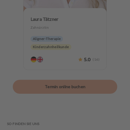
Laura Tätzner
Zahnärztin
Aligner-Therapie
Kinderzahnheilkunde
Endodontologie
Parodontologie
5.0
(
16
)
Ästhetische Zahnheilkunde
Hochwertiger Zahnersatz
CMD
Zahnerhaltung
Angstpatienten
Termin online buchen
SO FINDEN SIE UNS