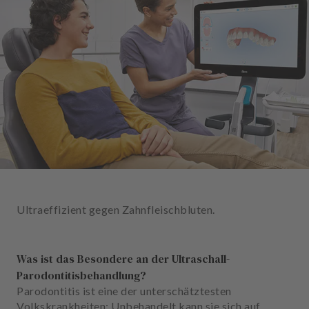
n
d
l
u
n
g
e
n
T
e
a
m
Ultraeffizient gegen Zahnfleischbluten.
J
o
b
Was ist das Besondere an der Ultraschall-
s
Parodontitisbehandlung?
Parodontitis ist eine der unterschätztesten
A
Volkskrankheiten: Unbehandelt kann sie sich auf