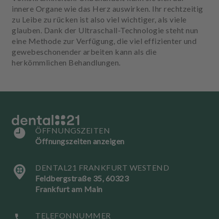
u
innere Organe wie das Herz auswirken. Ihr rechtzeitig
s
zu Leibe zu rücken ist also viel wichtiger, als viele
s
glauben. Dank der Ultraschall-Technologie steht nun
t
eine Methode zur Verfügung, die viel effizienter und
a
gewebeschonender arbeiten kann als die
t
herkömmlichen Behandlungen.
t
u
n
g
ÖFFNUNGSZEITEN
Öffnungszeiten anzeigen
DENTAL21 FRANKFURT WESTEND
Feldbergstraße 35, 60323
Frankfurt am Main
TELEFONNUMMER