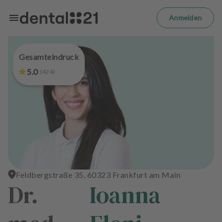
Zum Hauptinhalt springen
m
el
Anmelden
d
e
n
Gesamteindruck
S
t
5.0
(
424
)
a
r
t
s
e
i
t
e
Feldbergstraße 35, 60323 Frankfurt am Main
Dr.
Ioanna
B
e
h
a