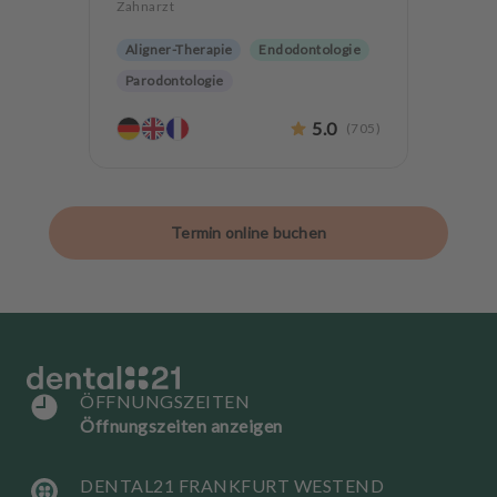
Zahnarzt
Aligner-Therapie
Endodontologie
Parodontologie
Ästhetische Zahnheilkunde
5.0
(
705
)
Hochwertiger Zahnersatz
CMD
Implantologie
Zahnerhaltung
Angstpatienten
Termin online buchen
ÖFFNUNGSZEITEN
Öffnungszeiten anzeigen
DENTAL21 FRANKFURT WESTEND