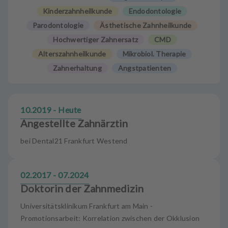
u
Kinderzahnheilkunde
Endodontologie
s
Parodontologie
Ästhetische Zahnheilkunde
s
t
Hochwertiger Zahnersatz
CMD
a
Alterszahnheilkunde
Mikrobiol. Therapie
t
Zahnerhaltung
Angstpatienten
t
u
n
g
10.2019 - Heute
Angestellte Zahnärztin
bei Dental21 Frankfurt Westend
02.2017 - 07.2024
Doktorin der Zahnmedizin
Universitätsklinikum Frankfurt am Main -
Promotionsarbeit: Korrelation zwischen der Okklusion