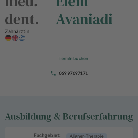
med.
Eleni
n
d
dent.
Avaniadi
l
u
n
Zahnärztin
g
e
n
Termin buchen
T
e
069 97097171
a
m
J
o
b
Ausbildung & Berufserfahrung
s
A
Fachgebiet:
Aligner-Therapie