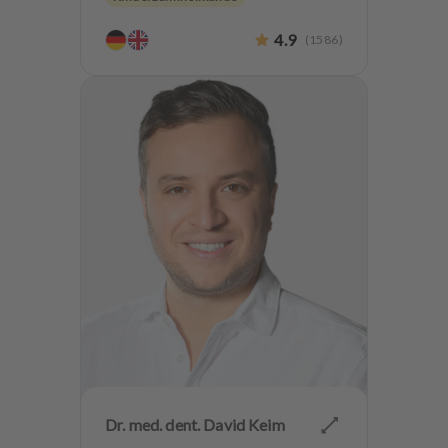
Endodontologie
Parodontologie
4.9
(
1586
)
Ästhetische Zahnheilkunde
Hochwertiger Zahnersatz
CMD
Implantologie
Zahnerhaltung
Angstpatienten
Dr. med. dent. David Keim